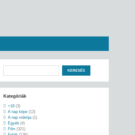
Keresés
KERESÉS
Kategóriák
+18
(3)
A nap képe
(13)
A nap videója
(1)
Egyéb
(4)
Film
(321)
Fotók
(126)