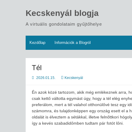
Skip
to
Kecskenyál blogja
content
A virtuális gondolataim gyűjtőhelye
Kezdőlap
Információk a Blogról
Tél
2026.01.15.
Kecskenyál
Én azok közé tartozom, akik még emlékeznek arra, ho
csak kettő váltotta egymást úgy, hogy a tél elég enyhe
preferálom, mert a tél valahol otthonülővé tesz egy i
számomra, és tulajdonképpen egy ország esett el a h
oldalát is élveztem a sétákkal, illetve felnőttkori hóg
így a kevés szabadidőmben tudtam pár fotót lőni.