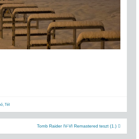
hó
,
Tél
Tomb Raider IV-VI Remastered teszt (1.)