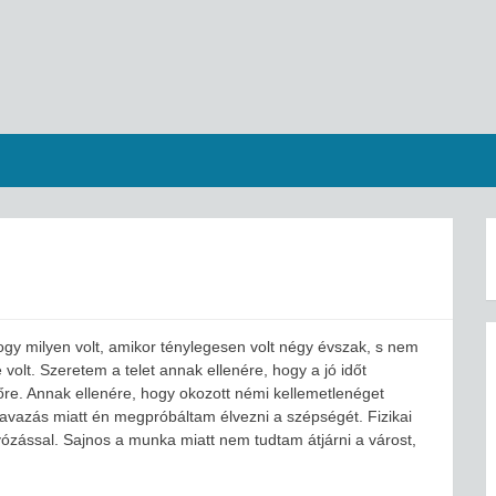
gy milyen volt, amikor ténylegesen volt négy évszak, s nem
 volt. Szeretem a telet annak ellenére, hogy a jó időt
dőre. Annak ellenére, hogy okozott némi kellemetlenéget
avazás miatt én megpróbáltam élvezni a szépségét. Fizikai
olyózással. Sajnos a munka miatt nem tudtam átjárni a várost,