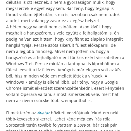
délután is ott lesznek, s nem a gyorsaságon múlik, hogy
megszerzek-e egyet vagy sem. Bár tény, hogy tegnap is
fáradt voltam éjfél után, s ma is, azonban csak nem tudok
aludni, mert valahogy zavar ez az egész helyzet.
A héten nagy valamit nem csináltam. Azon kívül, hogy
meghalt a hangszórom, s vele együtt a fejhallgatóm is, én
pedig naívan azt hittem, hogy kinyiffant az alaplap integrált
hangkártyája. Persze azóta sikerült fülest előkaparni, de
nem a legjobb minőség. Mivel nem jöttem rá, hogy a
hangszóró és a fejhallgató ment tönkre, ezért visszatettem a
Windows 7-et. Persze miután a laptoppal is kipróbáltam a
fülest leesett a tíz filléres. Amúgy is már elegem volt az XP-
ből, hisz minden védelem mellett jöttek a vírusok. A
Windows 7 amúgy is ellenállóbb. Bár tény, hogy a Google
Chrome ismét elkezdett szerencsétlenkedni, ezért kénytelen
voltam Operára váltani, s most ismerkedek vele, mert hát
nem a szívem csücske több szempontból is.
Filmek terén az
Avatar
bővített verziójának feküdtem neki
több-kevesebb sikerrel. Lehet kéne még egy írás róla.
Sorozatok terén tovább folytattam a
Lost
-ot, bár csak pár