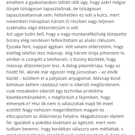
emeltem a gyakorlatokon töltött időt úgy, hogy azért mégse
tűnjek túlságosan tapasztaltnak, de túlságosan
tapasztalatlannak sem. Feltehetően ez volt a kulcs, mert
novemberi hónapban három (!) részben vagy teljesen
szakmába vágó állásinterjúm is volt.
Azt ugye tudni kell, hogy a nagy munkanélküliség közepette
bizony elég rendesen felborítottam az alvási ciklusom.
Éjszaka fent, nappal ágyban. Volt valami előérzetem, hogy
esetleg telefon lesz másnap. Alig három órája pihentem le,
amikor is csörgött a telefonom, s bizony közölték, hogy
másnap állásinterjúm lesz. A dolog pikantériája, hogy az
hívott fel, akinek már egyszer még júniusban – az elsők
között – küldtem el a pályázati anyagomat. Másnap kissé
kómásan keltem ráadásul nem is sikerült megfürdenem,
csak mosakodni sikerült egy technikai probléma
következményeként, s megfordult a fejemben, hogy
elmenjek-e? Hisz ők nem is válaszoltak majd fél évvel
ezelőtt! Nagy nehezen megerőltettem magam és
elbicajoztam az állásinterjú helyére. Magabiztosan léptem
fel. Igazából a pokolba kívántam az egészet, mert nem
tudtam bevenni, hogy korábban válaszra sem méltattak, s