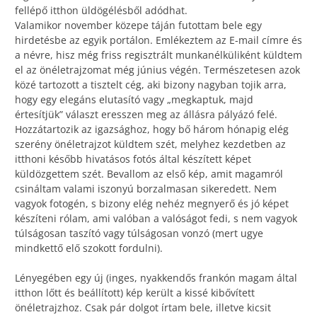
fellépő itthon üldögélésből adódhat.
Valamikor november közepe táján futottam bele egy
hirdetésbe az egyik portálon. Emlékeztem az E-mail címre és
a névre, hisz még friss regisztrált munkanélküliként küldtem
el az önéletrajzomat még június végén. Természetesen azok
közé tartozott a tisztelt cég, aki bizony nagyban tojik arra,
hogy egy elegáns elutasító vagy „megkaptuk, majd
értesítjük” választ eresszen meg az állásra pályázó felé.
Hozzátartozik az igazsághoz, hogy bő három hónapig elég
szerény önéletrajzot küldtem szét, melyhez kezdetben az
itthoni később hivatásos fotós által készített képet
küldözgettem szét. Bevallom az első kép, amit magamról
csináltam valami iszonyú borzalmasan sikeredett. Nem
vagyok fotogén, s bizony elég nehéz megnyerő és jó képet
készíteni rólam, ami valóban a valóságot fedi, s nem vagyok
túlságosan taszító vagy túlságosan vonzó (mert ugye
mindkettő elő szokott fordulni).
Lényegében egy új (inges, nyakkendős frankón magam által
itthon lőtt és beállított) kép került a kissé kibővített
önéletrajzhoz. Csak pár dolgot írtam bele, illetve kicsit