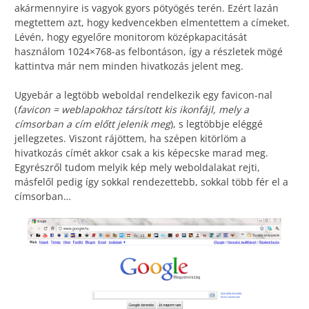
akármennyire is vagyok gyors pötyögés terén. Ezért lazán
megtettem azt, hogy kedvencekben elmentettem a címeket.
Lévén, hogy egyelőre monitorom középkapacitását
használom 1024×768-as felbontáson, így a részletek mögé
kattintva már nem minden hivatkozás jelent meg.
Ugyebár a legtöbb weboldal rendelkezik egy favicon-nal
(
favicon = weblapokhoz társított kis ikonfájl, mely a
címsorban a cím előtt jelenik meg
), s legtöbbje eléggé
jellegzetes. Viszont rájöttem, ha szépen kitörlöm a
hivatkozás címét akkor csak a kis képecske marad meg.
Egyrészről tudom melyik kép mely weboldalakat rejti,
másfelől pedig így sokkal rendezettebb, sokkal több fér el a
címsorban…