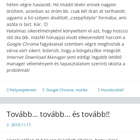
héten végre havazott. Hó imádó lévén ennek nagyon
örültem, azonban az öröm kb. csak két órán át tarthatott,
ugyanis a hó szépen átváltott „cseppfolyós” formába, ami
azóta is tart. Kár. 🙁
Hatalmas sikerélményként könyveltem el azt, hogy hosszú
idő óta (kb. másfél hónapja) vívott elkeseredett harcom a
Google Chrome
fagyásaival szemben végre meghozták a
várva várt sikert: kiderült, hogy a böngészőbe integrált
Internet Download Manager
(ami eddigi legjobb letöltő
manager véleményem és tapasztalatom szerint) okozta a
problémát!
Helyzetjelentés
Google Chrome
,
munka
Hozzászólok!
Tovább… tovább… és tovább!!
2010.11.17.