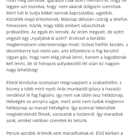
most meg behívtak. Igazából csak azért mentem el, hogy ne
legyen azt mondva, hogy nem akarok dolgozni szerintük.
Mert hát ki tudja kikkel vannak kapcsolatba, ugyebár.
Közölték majd értesítenek. Másnap délután csörög a telefon.
Felveszem. Közlik, hogy több embert választottak
próbaidőre. Az egyik én lennék. Az öröm megvolt, de azért
vegyült egy „nyaljátok ki azért” érzéssel a korábbi
megkeresésem sikertelensége miatt. Szóval hétfőn kezdés, s
decemberre tuti meló van, ami kifizetésre is fog kerülni!
Ugyan gáz, hogy nem elég jónak lenni, hanem a legjobbnak
kell lenni, de öt hónapos pályakezdői lét után ez nagyon
nagy lehetőség!
Ebből kiindulva iszonyúan megcsappant a szabadidőm, s
bizony a több mint nyolc órás munkaidő (plusz a hazaút)
rendkívül le fog foglalni, így nem sok időm lesz hétköznap.
Hétvégén se annyira ugye, mert amit nem tudok megtenni
hétköznap az marad hétvégére. Így azonnal lekerültek
megtekintendő filmek, sorozatok a listámról. Így maradtak
azok, amiket valóban szeretek és tetszik.
Persze apróbb örömök sem maradhattak el. Első körben a