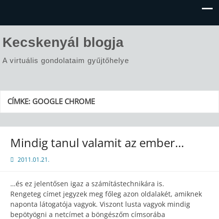
Kecskenyál blogja
A virtuális gondolataim gyűjtőhelye
CÍMKE:
GOOGLE CHROME
Mindig tanul valamit az ember…
2011.01.21.
…és ez jelentősen igaz a számítástechnikára is.
Rengeteg címet jegyzek meg főleg azon oldalakét, amiknek
naponta látogatója vagyok. Viszont lusta vagyok mindig
bepötyögni a netcímet a böngészőm címsorába