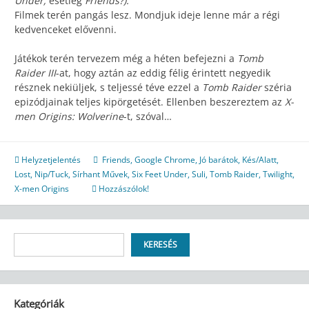
Under,
esetleg
Friends?).
Filmek terén pangás lesz. Mondjuk ideje lenne már a régi
kedvenceket elővenni.
Játékok terén tervezem még a héten befejezni a
Tomb
Raider III
-at, hogy aztán az eddig félig érintett negyedik
résznek nekiüljek, s teljessé téve ezzel a
Tomb Raider
széria
epizódjainak teljes kipörgetését. Ellenben beszereztem az
X-
men Origins: Wolverine
-t, szóval…
Helyzetjelentés
Friends
,
Google Chrome
,
Jó barátok
,
Kés/Alatt
,
Lost
,
Nip/Tuck
,
Sírhant Művek
,
Six Feet Under
,
Suli
,
Tomb Raider
,
Twilight
,
X-men Origins
Hozzászólok!
Keresés
KERESÉS
Kategóriák