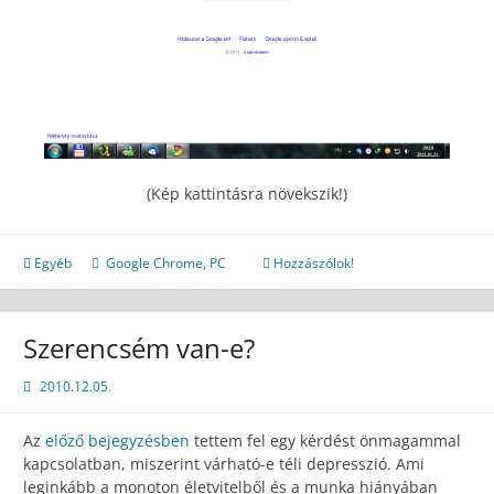
(Kép kattintásra növekszik!)
Egyéb
Google Chrome
,
PC
Hozzászólok!
Szerencsém van-e?
2010.12.05.
Az
előző bejegyzésben
tettem fel egy kérdést önmagammal
kapcsolatban, miszerint várható-e téli depresszió. Ami
leginkább a monoton életvitelből és a munka hiányában