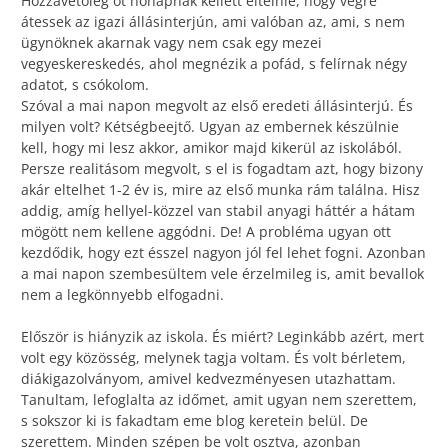
Hozzávetőleg öt hónapnak kellett eltelnie, hogy végre
átessek az igazi állásinterjún, ami valóban az, ami, s nem
ügynöknek akarnak vagy nem csak egy mezei
vegyeskereskedés, ahol megnézik a pofád, s felírnak négy
adatot, s csókolom.
Szóval a mai napon megvolt az első eredeti állásinterjú. És
milyen volt? Kétségbeejtő. Ugyan az embernek készülnie
kell, hogy mi lesz akkor, amikor majd kikerül az iskolából.
Persze realitásom megvolt, s el is fogadtam azt, hogy bizony
akár eltelhet 1-2 év is, mire az első munka rám találna. Hisz
addig, amíg hellyel-közzel van stabil anyagi háttér a hátam
mögött nem kellene aggódni. De! A probléma ugyan ott
kezdődik, hogy ezt ésszel nagyon jól fel lehet fogni. Azonban
a mai napon szembesültem vele érzelmileg is, amit bevallok
nem a legkönnyebb elfogadni.
Először is hiányzik az iskola. És miért? Leginkább azért, mert
volt egy közösség, melynek tagja voltam. És volt bérletem,
diákigazolványom, amivel kedvezményesen utazhattam.
Tanultam, lefoglalta az időmet, amit ugyan nem szerettem,
s sokszor ki is fakadtam eme blog keretein belül. De
szerettem. Minden szépen be volt osztva, azonban