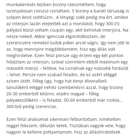
munkakeresés közben bizony ráeszméltem, hogy
iszonyatosan rosszul csináltam. S bizony a baráti társaság is
szépen kezd széthúzni. A lényegi sokk pedig ma ért, amikor
az interjún lazán elejtették azt a mondatot, hogy 300 (!!)
pályázó közül voltam csupán egy, akit behívtak interjúra. Na
nesze neked. Akkor igencsak elgondolkoztam, de
szerencsére remekül tudok póker arcot vágni, így nem jött le
az, hogy mennyire megdöbbentem, hisz egy állás volt
meghirdetve. Ezen felül persze úgy érzem egy-két ponton
hibáztam az interjún, szóval szerintem ebből maximum egy
második interjú – feltéve, ha csinálnak egy második fordulót
– lehet. Persze nem szabad feladni, de ez azért eléggé
szíven ütött. Főleg úgy, hogy hat évnyi élvonalbeli
tanulóként eléggé nehéz szembenézni azzal, hogy bizony
20-30 emberből kitűnni, eladni magad – főleg
pályakezdőként – is feladat, 50-60 emberből már rizikós…
300-ból pedig szerencse.
Ezen felül alvásomat sikeresen felborítottam. Ismételten
reggel fekszem, délután kelek. Tisztában vagyok vele, hogy
nagyon le kellene pottyantanom, hisz az álláshirdetések