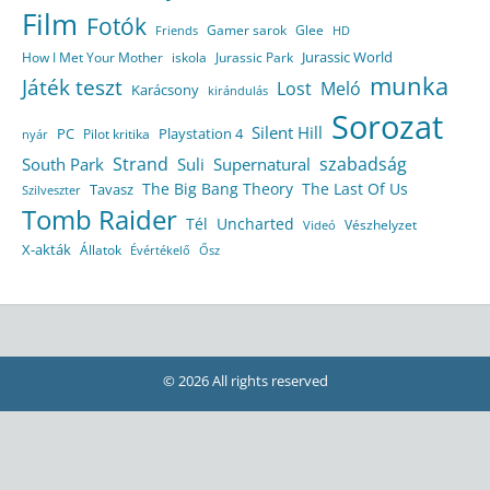
Film
Fotók
Gamer sarok
Glee
HD
Friends
Jurassic World
How I Met Your Mother
iskola
Jurassic Park
munka
Játék teszt
Lost
Meló
Karácsony
kirándulás
Sorozat
Silent Hill
Playstation 4
PC
Pilot kritika
nyár
Strand
szabadság
South Park
Suli
Supernatural
The Big Bang Theory
The Last Of Us
Tavasz
Szilveszter
Tomb Raider
Tél
Uncharted
Vészhelyzet
Videó
X-akták
Állatok
Évértékelő
Ősz
© 2026 All rights reserved