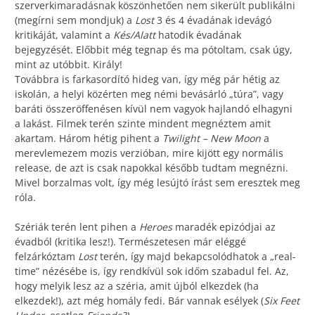
szerverkimaradásnak köszönhetően nem sikerült publikálni
(megírni sem mondjuk) a
Lost
3 és 4 évadának idevágó
kritikáját, valamint a
Kés/Alatt
hatodik évadának
bejegyzését. Előbbit még tegnap és ma pótoltam, csak úgy,
mint az utóbbit. Király!
Továbbra is farkasordító hideg van, így még pár hétig az
iskolán, a helyi közérten meg némi bevásárló „túra”, vagy
baráti összeröffenésen kívül nem vagyok hajlandó elhagyni
a lakást. Filmek terén szinte mindent megnéztem amit
akartam. Három hétig pihent a
Twilight – New Moon
a
merevlemezem mozis verzióban, mire kijött egy normális
release, de azt is csak napokkal később tudtam megnézni.
Mivel borzalmas volt, így még lesújtó írást sem eresztek meg
róla.
Szériák terén lent pihen a
Heroes
maradék epizódjai az
évadból (kritika lesz!). Természetesen már eléggé
felzárkóztam
Lost
terén, így majd bekapcsolódhatok a „real-
time” nézésébe is, így rendkívül sok időm szabadul fel. Az,
hogy melyik lesz az a széria, amit újból elkezdek (ha
elkezdek!), azt még homály fedi. Bár vannak esélyek (
Six Feet