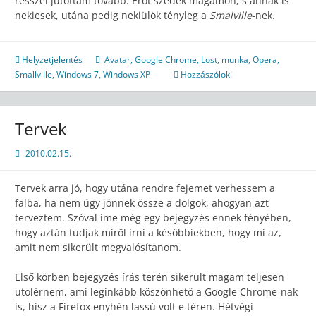
résszel jutottam tovább. Erőt szedek magamon, s annak is
nekiesek, utána pedig nekiülök tényleg a
Smalville
-nek.
Helyzetjelentés
Avatar
,
Google Chrome
,
Lost
,
munka
,
Opera
,
Smallville
,
Windows 7
,
Windows XP
Hozzászólok!
Tervek
2010.02.15.
Tervek arra jó, hogy utána rendre fejemet verhessem a
falba, ha nem úgy jönnek össze a dolgok, ahogyan azt
terveztem. Szóval íme még egy bejegyzés ennek fényében,
hogy aztán tudjak miről írni a későbbiekben, hogy mi az,
amit nem sikerült megvalósítanom.
Első körben bejegyzés írás terén sikerült magam teljesen
utolérnem, ami leginkább köszönhető a Google Chrome-nak
is, hisz a Firefox enyhén lassú volt e téren. Hétvégi