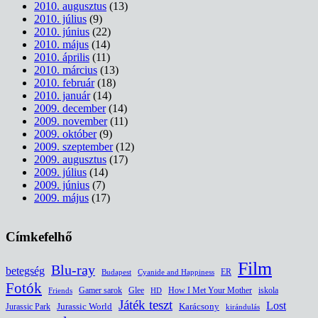
2010. augusztus
(13)
2010. július
(9)
2010. június
(22)
2010. május
(14)
2010. április
(11)
2010. március
(13)
2010. február
(18)
2010. január
(14)
2009. december
(14)
2009. november
(11)
2009. október
(9)
2009. szeptember
(12)
2009. augusztus
(17)
2009. július
(14)
2009. június
(7)
2009. május
(17)
Címkefelhő
Film
Blu-ray
betegség
ER
Budapest
Cyanide and Happiness
Fotók
Glee
How I Met Your Mother
iskola
Gamer sarok
HD
Friends
Játék teszt
Lost
Jurassic World
Jurassic Park
Karácsony
kirándulás