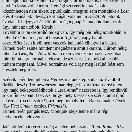
ami leginkább köszönhető a Google Chrome-nak is, hisz a Firefox
enyhén lassú volt e téren. Hétvégi szerverkimaradásnak
köszönhetően nem sikerült publikálni (megírni sem mondjuk) a
Lost
3 és 4 évadának idevágó kritikáját, valamint a
Kés/Alatt
hatodik
évadának bejegyzését. Előbbit még tegnap és ma pótoltam, csak
úgy, mint az utóbbit. Király!
Továbbra is farkasordító hideg van, így még pár hétig az iskolán, a
helyi közérten meg némi bevásárló „túra”, vagy baráti
összeröffenésen kívül nem vagyok hajlandó elhagyni a lakást.
Filmek terén szinte mindent megnéztem amit akartam. Három hétig
pihent a
Twilight – New Moon
a merevlemezem mozis verzióban,
mire kijött egy normális release, de azt is csak napokkal később
tudtam megnézni. Mivel borzalmas volt, így még lesújtó írást sem
eresztek meg róla.
Szériák terén lent pihen a
Heroes
maradék epizódjai az évadból
(kritika lesz!). Természetesen már eléggé felzárkóztam
Lost
terén,
így majd bekapcsolódhatok a „real-time” nézésébe is, így rendkívül
sok időm szabadul fel. Az, hogy melyik lesz az a széria, amit újból
elkezdek (ha elkezdek!), azt még homály fedi. Bár vannak esélyek
(
Six Feet Under,
esetleg
Friends?).
Filmek terén pangás lesz. Mondjuk ideje lenne már a régi
kedvenceket elővenni.
Játékok terén tervezem még a héten befejezni a
Tomb Raider III
-at,
hogy aztán az eddig félig érintett negyedik résznek nekiüljek, s