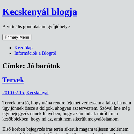
Skip
Kecskenyál blogja
to
content
A virtuális gondolataim gyűjtőhelye
Primary Menu
Kezdőlap
Információk a Blogról
Címke:
Jó barátok
Tervek
2010.02.15.
Kecskenyál
Tervek arra jó, hogy utána rendre fejemet verhessem a falba, ha nem
úgy jönnek össze a dolgok, ahogyan azt terveztem. Szóval íme még
egy bejegyzés ennek fényében, hogy aztán tudjak miről írni a
későbbiekben, hogy mi az, amit nem sikerült megvalósítanom.
Első körben bejegyzés írás terén sikerült magam teljesen utolérnem,