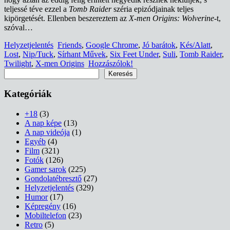
teljessé téve ezzel a
Tomb Raider
széria epizódjainak teljes
kipörgetését. Ellenben beszereztem az
X-men Origins: Wolverine
-t,
szóval…
Helyzetjelentés
Friends
,
Google Chrome
,
Jó barátok
,
Kés/Alatt
,
Lost
,
Nip/Tuck
,
Sírhant Művek
,
Six Feet Under
,
Suli
,
Tomb Raider
,
Twilight
,
X-men Origins
Hozzászólok!
Keresés
Keresés
Kategóriák
+18
(3)
A nap képe
(13)
A nap videója
(1)
Egyéb
(4)
Film
(321)
Fotók
(126)
Gamer sarok
(225)
Gondolatébresztő
(27)
Helyzetjelentés
(329)
Humor
(17)
Képregény
(16)
Mobiltelefon
(23)
Retro
(5)