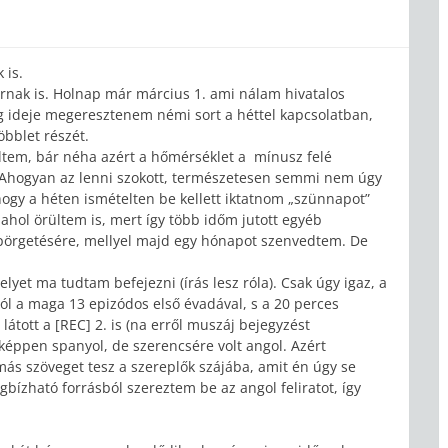
 is.
rnak is. Holnap már március 1. ami nálam hivatalos
g ideje megeresztenem némi sort a héttel kapcsolatban,
öbblet részét.
dtem, bár néha azért a hőmérséklet a mínusz felé
. Ahogyan az lenni szokott, természetesen semmi nem úgy
hogy a héten ismételten be kellett iktatnom „szünnapot”
ahol örültem is, mert így több időm jutott egyéb
pörgetésére, mellyel majd egy hónapot szenvedtem. De
melyet ma tudtam befejezni (írás lesz róla). Csak úgy igaz, a
ból a maga 13 epizódos első évadával, s a 20 perces
látott a [REC] 2. is (na erről muszáj bejegyzést
képpen spanyol, de szerencsére volt angol. Azért
más szöveget tesz a szereplők szájába, amit én úgy se
gbízható forrásból szereztem be az angol feliratot, így