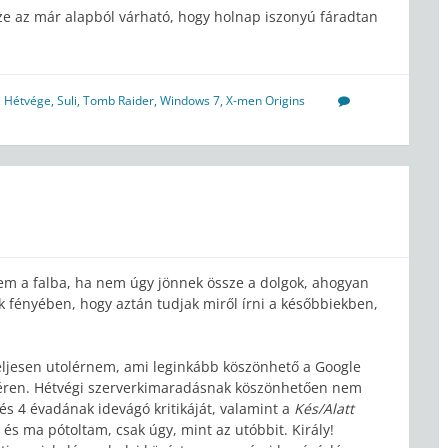
ze az már alapból várható, hogy holnap iszonyú fáradtan
,
Hétvége
,
Suli
,
Tomb Raider
,
Windows 7
,
X-men Origins
sem a falba, ha nem úgy jönnek össze a dolgok, ahogyan
 fényében, hogy aztán tudjak miről írni a későbbiekben,
teljesen utolérnem, ami leginkább köszönhető a Google
e téren. Hétvégi szerverkimaradásnak köszönhetően nem
 és 4 évadának idevágó kritikáját, valamint a
Kés/Alatt
és ma pótoltam, csak úgy, mint az utóbbit. Király!