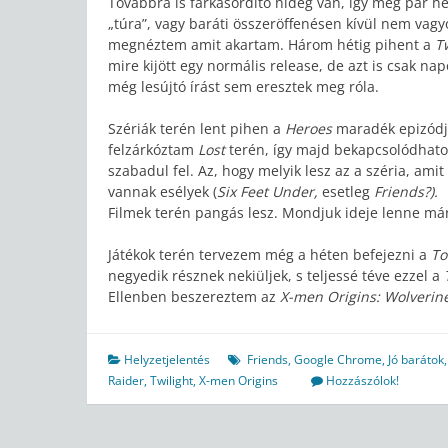
Továbbra is farkasordító hideg van, így még pár hé
„túra”, vagy baráti összeröffenésen kívül nem vagy
megnéztem amit akartam. Három hétig pihent a
T
mire kijött egy normális release, de azt is csak n
még lesújtó írást sem eresztek meg róla.
Szériák terén lent pihen a
Heroes
maradék epizódja
felzárkóztam
Lost
terén, így majd bekapcsolódhatok
szabadul fel. Az, hogy melyik lesz az a széria, amit
vannak esélyek (
Six Feet Under,
esetleg
Friends?).
Filmek terén pangás lesz. Mondjuk ideje lenne már
Játékok terén tervezem még a héten befejezni a
To
negyedik résznek nekiüljek, s teljessé téve ezzel a
Ellenben beszereztem az
X-men Origins: Wolverin
Helyzetjelentés
Friends
,
Google Chrome
,
Jó barátok
Raider
,
Twilight
,
X-men Origins
Hozzászólok!