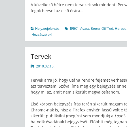
A következő hétre nem tervezek sok mindent. Pers
fogok beesni az első órára…
Helyzetjelentés
[REC]
,
Avast
,
Better Off Ted
,
Heroes
Hozzászólok!
Tervek
2010.02.15.
Tervek arra jó, hogy utána rendre fejemet verhes
azt terveztem. Szóval íme még egy bejegyzés ennek
hogy mi az, amit nem sikerült megvalósítanom.
Első körben bejegyzés írás terén sikerült magam 
Chrome-nak is, hisz a Firefox enyhén lassú volt 
sikerült publikálni (megírni sem mondjuk) a
Lost
3
hatodik évadának bejegyzését. Előbbit még tegnap 