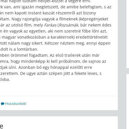
mai napon tudtam hellyel-közzel a végére érni.
ék van, ami igazán megtetszett, de amibe belefogtam, s az
án nem kapott instant kaszát részemről azt bizony
oltam. Nagy rajongója vagyok a filmeknek (képregényeket
ár az utolsó film, mely
Farkas
(
Rozsámák
, bár nekem édes
n én vagyok az egyetlen, aki nem szeretné főbe lőni azt,
ta magyar vonatkozásban a karakternek) eredettörténetét
tott nálam nagy sikert. Kétszer néztem meg, ennyi éppen
ndolt is a lomtárban.
emben örömmel fogadtam. Az első trailerek után már
omra, hogy mindenképp ki kell próbálnom, de sajnos az
djak ülni. Azonban bő egy hónappal ezelőtt erre
szerettem. De ugye aztán szépen jött a fekete leves, s
tívba.
Hozzászólok!
e