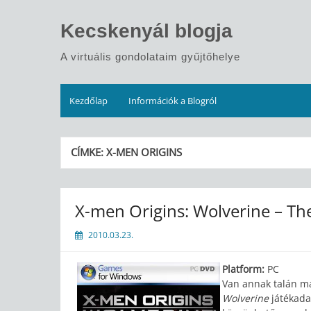
Skip
to
Kecskenyál blogja
content
A virtuális gondolataim gyűjtőhelye
Kezdőlap
Információk a Blogról
CÍMKE:
X-MEN ORIGINS
X-men Origins: Wolverine – Th
2010.03.23.
Platform:
PC
Van annak talán m
Wolverine
játékada