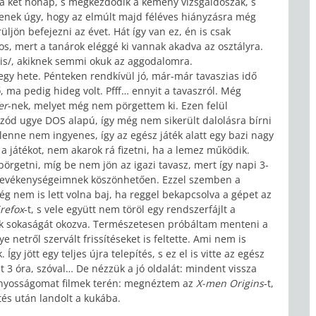
átra két hónap, s megkezdődik a kemény vizsgaidőszak, s
enek úgy, hogy az elmúlt majd féléves hiányzásra még
ljön befejezni az évet. Hát így van ez, én is csak
os, mert a tanárok eléggé ki vannak akadva az osztályra.
 is/, akiknek semmi okuk az aggodalomra.
egy hete. Pénteken rendkívül jó, már-már tavaszias idő
 ma pedig hideg volt. Pfff… ennyit a tavaszról. Még
er
-nek, melyet még nem pörgettem ki. Ezen felül
izód ugye DOS alapú, így még nem sikerült dalolásra bírni
 lenne nem ingyenes, így az egész játék alatt egy bazi nagy
a játékot, nem akarok rá fizetni, ha a lemez működik.
örgetni, míg be nem jön az igazi tavasz, mert így napi 3-
i tevékenységeimnek köszönhetően. Ezzel szemben a
g nem is lett volna baj, ha reggel bekapcsolva a gépet az
irefox
-t, s vele együtt nem töröl egy rendszerfájlt a
k sokaságát okozva. Természetesen próbáltam menteni a
 netről szervált frissítéseket is feltette. Ami nem is
y jött egy teljes újra telepítés, s ez el is vitte az egész
 3 óra, szóval… De nézzük a jó oldalát: mindent vissza
ányosságomat filmek terén: megnéztem az
X-men Origins
-t,
tés után landolt a kukába.