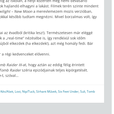
tig az iskolán, a helyi közérten meg némi bevásárló
ok hajlandó elhagyni a lakást. Filmek terén szinte mindent
wilight – New Moon
a merevlemezem mozis verzióban,
apokkal később tudtam megnézni. Mivel borzalmas volt, így
i az évadból (kritika lesz!). Természetesen már eléggé
 a „real-time” nézésébe is, így rendkívül sok időm
 újból elkezdek (ha elkezdek!), azt még homály fedi. Bár
 a régi kedvenceket elővenni.
mb Raider III
-at, hogy aztán az eddig félig érintett
Tomb Raider
széria epizódjainak teljes kipörgetését.
e
-t, szóval…
,
Kés/Alatt
,
Lost
,
Nip/Tuck
,
Sírhant Művek
,
Six Feet Under
,
Suli
,
Tomb