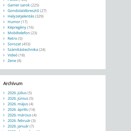
Gamer sarok
(225)
Gondolatébresztő
(27)
Helyzetjelentés
(329)
Humor
(17)
Képregény
(16)
Mobiltelefon
(23)
Retro
(5)
Sorozat
(453)
Számítástechnika
(24)
Videó
(18)
Zene
(8)
Archívum
2026. július
(5)
2026. június
(5)
2026. május
(4)
2026. április
(14)
2026. március
(4)
2026. február
(3)
2026. január
(7)