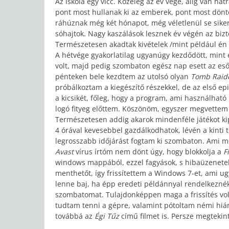
Az iskola egy vicc. Közeleg az év vége, alig van h
pont most hullanak ki az emberek, pont most dönt
ráhúznak még két hónapot, még véletlenül se sikerü
sóhajtok. Nagy kaszálások lesznek év végén az bizt
Természetesen akadtak kivételek /mint például én
A hétvége gyakorlatilag ugyanúgy kezdődött, mint 
volt, majd pedig szombaton egész nap esett az eső,
pénteken bele kezdtem az utolsó olyan
Tomb Raid
próbálkoztam a kiegészítő részekkel, de az első ep
a kicsikét, főleg, hogy a program, ami használható
logó fityeg előttem. Köszönöm, egyszer megvettem 
Természetesen addig akarok mindenféle játékot kip
4 órával kevesebbel gazdálkodhatok, lévén a kint
legrosszabb időjárást fogtam ki szombaton. Ami mé
Avast
vírus írtóm nem dönt úgy, hogy blokkolja a
F
windows mappából, ezzel fagyások, s hibaüzenete
menthetőt, így frissítettem a Windows 7-et, ami ugye
lenne baj, ha épp eredeti példánnyal rendelkeznék. Íg
szombatomat. Tulajdonképpen maga a frissítés volt
tudtam tenni a gépre, valamint pótoltam némi hi
továbbá az
Égi Tűz
című filmet is. Persze megtekin