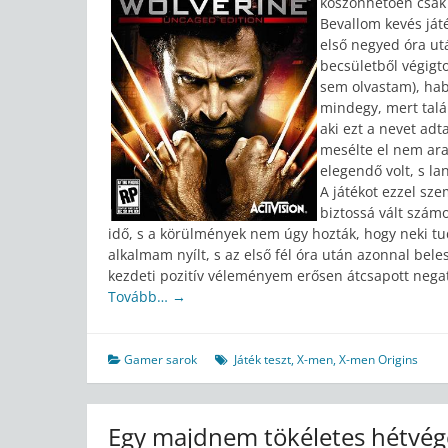
köszönhetően csak 
Bevallom kevés ját
első negyed óra ut
becsületből végigt
sem olvastam), hab
mindegy, mert talá
aki ezt a nevet ad
mesélte el nem ara
elegendő volt, s la
A játékot ezzel sz
biztossá vált szám
idő, s a körülmények nem úgy hozták, hogy neki tu
alkalmam nyílt, s az első fél óra után azonnal bele
kezdeti pozitív véleményem erősen átcsapott nega
Tovább…
→
Gamer sarok
Játék teszt
,
X-men
,
X-men Origins
Egy majdnem tökéletes hétvég