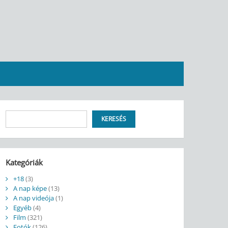
Keresés
KERESÉS
Kategóriák
+18
(3)
A nap képe
(13)
A nap videója
(1)
Egyéb
(4)
Film
(321)
Fotók
(126)