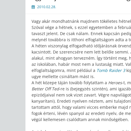
2010.02.28.
Vagy akár mondhatnánk majdnem tökéletes hétnek
Szóval vége a hétnek, s ezzel egyetemben a februá
tavaszt jelent. De csak nálam. Ennek kapcsán pedi
melynél továbbra is itthoni elfoglaltságom adta a t
A héten viszonylag elfogadható időjárásnak örven
kacsintott. De szerencsére nem lett belőle semmi
alakul, mint ahogyan tervezném. Így történt meg, 
az iskolában, habár most nem a lustaság miatt. Val
elfoglaltságomra, mint például a
Tomb Raider 3
ki
ugye mellette csináltam mást is.
A hét közepe táján tovább folytattam a
Heroes
-t, 
Better Off Ted
-re is (bejegyzés szintén), ami igazá
epizódjaival nem sok vizet zavart. Végre napvilágot 
kanyarítani). Eredeti nyelven néztem, ami tulajdon
tartottam attól, hogy valami vicces emberke majd 
fogok érteni, lévén spanyol az eredeti nyelv, de me
végül kellemesen csalódtam annak minőségében.