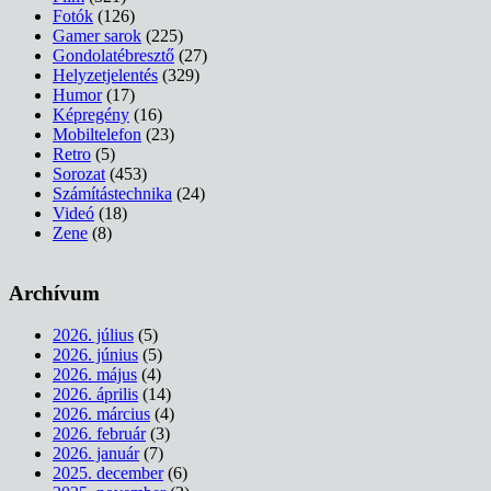
Fotók
(126)
Gamer sarok
(225)
Gondolatébresztő
(27)
Helyzetjelentés
(329)
Humor
(17)
Képregény
(16)
Mobiltelefon
(23)
Retro
(5)
Sorozat
(453)
Számítástechnika
(24)
Videó
(18)
Zene
(8)
Archívum
2026. július
(5)
2026. június
(5)
2026. május
(4)
2026. április
(14)
2026. március
(4)
2026. február
(3)
2026. január
(7)
2025. december
(6)