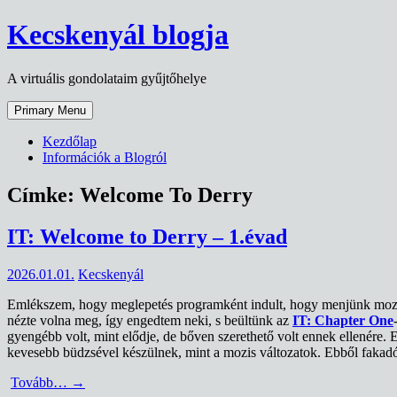
Skip
Kecskenyál blogja
to
content
A virtuális gondolataim gyűjtőhelye
Primary Menu
Kezdőlap
Információk a Blogról
Címke:
Welcome To Derry
IT: Welcome to Derry – 1.évad
2026.01.01.
Kecskenyál
Emlékszem, hogy meglepetés programként indult, hogy menjünk moziba
nézte volna meg, így engedtem neki, s beültünk az
IT: Chapter One
gyengébb volt, mint elődje, de bőven szerethető volt ennek ellenére.
kevesebb büdzsével készülnek, mint a mozis változatok. Ebből faka
Tovább…
→