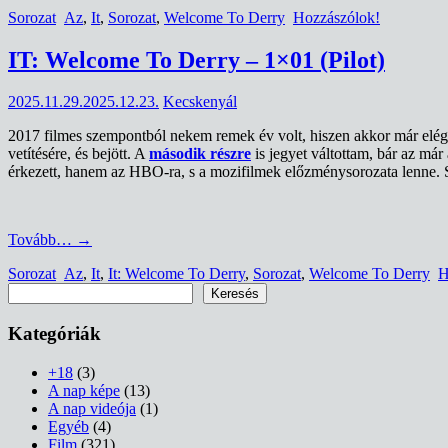
Sorozat
Az
,
It
,
Sorozat
,
Welcome To Derry
Hozzászólok!
IT: Welcome To Derry – 1×01 (Pilot)
2025.11.29.
2025.12.23.
Kecskenyál
2017 filmes szempontból nekem remek év volt, hiszen akkor már elég 
vetítésére, és bejött. A
második részre
is jegyet váltottam, bár az má
érkezett, hanem az HBO-ra, s a mozifilmek előzménysorozata lenne. So
Tovább…
→
Sorozat
Az
,
It
,
It: Welcome To Derry
,
Sorozat
,
Welcome To Derry
H
Keresés
Keresés
Kategóriák
+18
(3)
A nap képe
(13)
A nap videója
(1)
Egyéb
(4)
Film
(321)