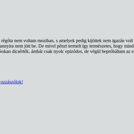
régóta nem voltam moziban, s amelyek pedig kijöttek nem igazán volt 
r annyira nem jött be. De mivel pénzt termelt így természetes, hogy m
kan dicsérték, ámbár csak nyolc epizódos, de végül bepróbáltam az els
ozzászólok!