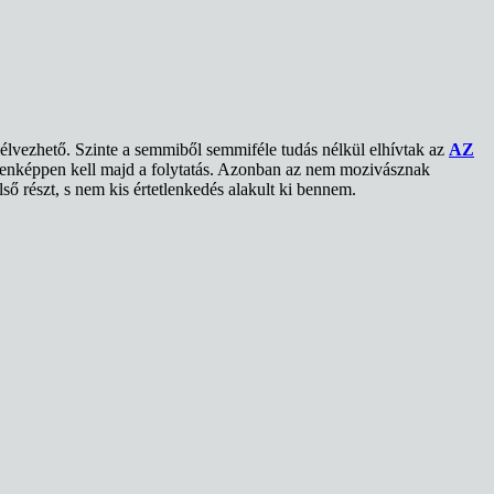
élvezhető. Szinte a semmiből semmiféle tudás nélkül elhívtak az
AZ
indenképpen kell majd a folytatás. Azonban az nem mozivásznak
ő részt, s nem kis értetlenkedés alakult ki bennem.