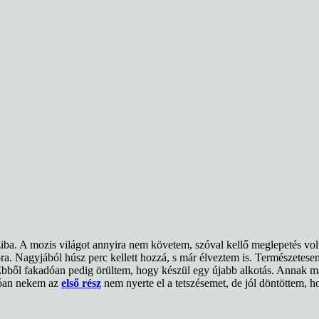
. A mozis világot annyira nem követem, szóval kellő meglepetés volt
-ra. Nagyjából húsz perc kellett hozzá, s már élveztem is. Természetes
 Ebből fakadóan pedig örültem, hogy készül egy újabb alkotás. Annak már
dóan nekem az
első rész
nem nyerte el a tetszésemet, de jól döntöttem,