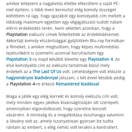
amikor kiléptem a nagybetűs életbe elkezdtem a saját PC-
met építeni, s több éven keresztül elég komoly összeget
költöttem rá úgy, hogy igazából egy komolyabb cím mellett a
többség maximum egyetlen egy végigjátszást tudott nálam
elérni érdeklődés terén. Nem véletlen azonban, hogy a
Playstation
exkluzív címek felkeltették az érdeklődésemet.
Akkortájt komoly elszántsággal gyűjtöttem Blu-ray formában
a filmeket, s amikor megtudtam, hogy képes multimédiás
lejátszóként is üzemelni azonnal beruháztam egy
Playstation 3
-ra majd később követte egy
Playstation 4
. Az
első komolyabb cím az exkluzív tartalmak közül mely
érdekelt az a
The Last Of Us
volt. Lehetőségem volt először a
hagyományos kiadvánnyal
játszani, s két évvel később pedig
a
Playstation 4-
re érkező
Remastered kiadással
.
Maga a játék egy elég korrekt és komoly exkluzív cím volt,
mely minden egyes játékos kívánságlistáján ott szerepelt,
amennyiben elgondolkozott, hogy szeretne konzolt
vásárolni. A minőség és a megalkotása összhangja valamint
a látvány volt az, amely iszonyatosan gyorsan be tudta
rántani az embert, s elég nehéz volt lerakni a kontrollert.