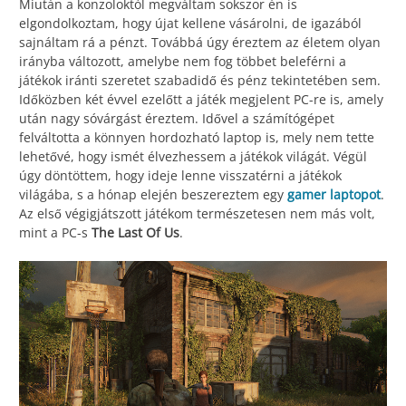
Miután a konzoloktól megváltam sokszor én is
elgondolkoztam, hogy újat kellene vásárolni, de igazából
sajnáltam rá a pénzt. Továbbá úgy éreztem az életem olyan
irányba változott, amelybe nem fog többet beleférni a
játékok iránti szeretet szabadidő és pénz tekintetében sem.
Időközben két évvel ezelőtt a játék megjelent PC-re is, amely
után nagy sóvárgást éreztem. Idővel a számítógépet
felváltotta a könnyen hordozható laptop is, mely nem tette
lehetővé, hogy ismét élvezhessem a játékok világát. Végül
úgy döntöttem, hogy ideje lenne visszatérni a játékok
világába, s a hónap elején beszereztem egy
gamer laptopot
.
Az első végigjátszott játékom természetesen nem más volt,
mint a PC-s
The Last Of Us
.