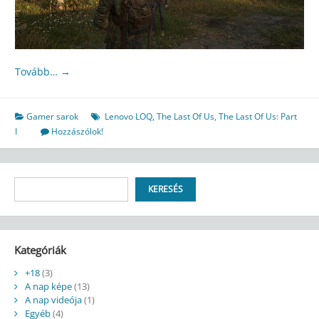
Tovább…
→
Gamer sarok
Lenovo LOQ
,
The Last Of Us
,
The Last Of Us: Part
I
Hozzászólok!
Keresés
KERESÉS
Kategóriák
+18
(3)
A nap képe
(13)
A nap videója
(1)
Egyéb
(4)