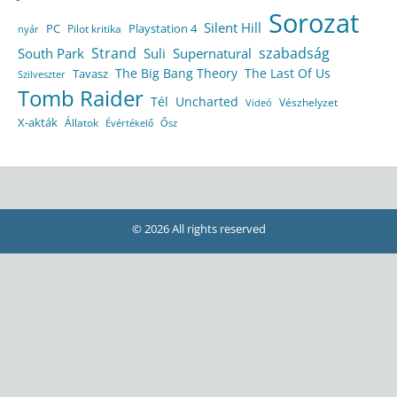
Sorozat
Silent Hill
Playstation 4
PC
Pilot kritika
nyár
Strand
szabadság
South Park
Suli
Supernatural
The Big Bang Theory
The Last Of Us
Tavasz
Szilveszter
Tomb Raider
Tél
Uncharted
Vészhelyzet
Videó
X-akták
Állatok
Évértékelő
Ősz
© 2026 All rights reserved