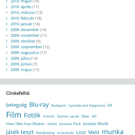
2010. május
(14)
2010. április
(11)
2010. március
(13)
2010. február
(18)
2010. január
(14)
2009. december
(14)
2009. november
(11)
2009. október
(9)
2009. szeptember
(12)
2009. augusztus
(17)
2009. július
(14)
2009. június
(7)
2009. május
(17)
Címkefelhő
Blu-ray
betegség
ER
Budapest
Cyanide and Happiness
Film
Fotók
Gamer sarok
Glee
HD
Friends
Jurassic World
How I Met Your Mother
iskola
Jurassic Park
munka
Játék teszt
Lost
Meló
Karácsony
kirándulás