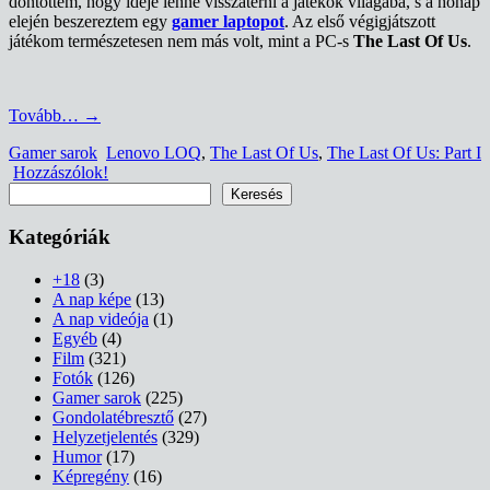
döntöttem, hogy ideje lenne visszatérni a játékok világába, s a hónap
elején beszereztem egy
gamer laptopot
. Az első végigjátszott
játékom természetesen nem más volt, mint a PC-s
The Last Of Us
.
Tovább…
→
Gamer sarok
Lenovo LOQ
,
The Last Of Us
,
The Last Of Us: Part I
Hozzászólok!
Keresés
Keresés
Kategóriák
+18
(3)
A nap képe
(13)
A nap videója
(1)
Egyéb
(4)
Film
(321)
Fotók
(126)
Gamer sarok
(225)
Gondolatébresztő
(27)
Helyzetjelentés
(329)
Humor
(17)
Képregény
(16)