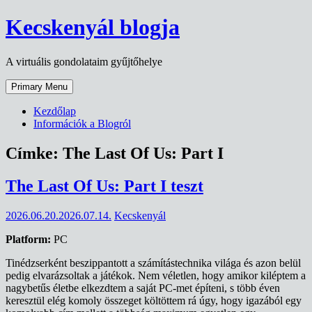
Skip
Kecskenyál blogja
to
content
A virtuális gondolataim gyűjtőhelye
Primary Menu
Kezdőlap
Információk a Blogról
Címke:
The Last Of Us: Part I
The Last Of Us: Part I teszt
2026.06.20.
2026.07.14.
Kecskenyál
Platform:
PC
Tinédzserként beszippantott a számítástechnika világa és azon belül
pedig elvarázsoltak a játékok. Nem véletlen, hogy amikor kiléptem a
nagybetűs életbe elkezdtem a saját PC-met építeni, s több éven
keresztül elég komoly összeget költöttem rá úgy, hogy igazából egy