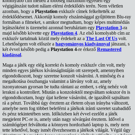
komolyabb cím mellett a többség maximum egyetlen egy
végigjátszást tudott nálam elérni érdeklődés terén. Nem véletlen
azonban, hogy a
Playstation
exkluzív címek felkeltették az
érdeklődésemet. Akkortájt komoly elszántsággal gyűjtöttem Blu-ray
formában a filmeket, s amikor megtudtam, hogy képes multimédiás
lejátszóként is üzemelni azonnal beruháztam egy
Playstation 3
-ra
majd később követte egy
Playstation 4
. Az első komolyabb cím az
exkluzív tartalmak közül mely érdekelt az a
The Last Of Us
volt.
Lehetőségem volt először a
hagyományos kiadvánnyal
játszani, s
két évvel később pedig a
Playstation 4-
re érkező
Remastered
kiadással
.
Maga a játék egy elég korrekt és komoly exkluzív cím volt, mely
minden egyes játékos kívánságlistáján ott szerepelt, amennyiben
elgondolkozott, hogy szeretne konzolt vásárolni. A minőség és a
megalkotása összhangja valamint a látvány volt az, amely
iszonyatosan gyorsan be tudta rántani az embert, s elég nehéz volt
lerakni a kontrollert. Miután a konzoloktól megváltam sokszor én is
elgondolkoztam, hogy újat kellene vásárolni, de igazából sajnáltam
rá a pénzt. Továbbá úgy éreztem az életem olyan irányba változott,
amelybe nem fog többet beleférni a játékok iránti szeretet szabadidő
és pénz tekintetében sem. Időközben két évvel ezelőtt a játék
megjelent PC-re is, amely után nagy sóvárgást éreztem. Idővel a
számítógépet felváltotta a könnyen hordozható laptop is, mely nem
tette lehetővé, hogy ismét élvezhessem a játékok világát. Végül úgy