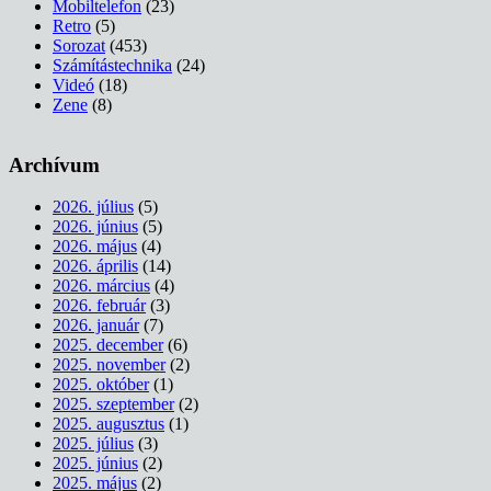
Mobiltelefon
(23)
Retro
(5)
Sorozat
(453)
Számítástechnika
(24)
Videó
(18)
Zene
(8)
Archívum
2026. július
(5)
2026. június
(5)
2026. május
(4)
2026. április
(14)
2026. március
(4)
2026. február
(3)
2026. január
(7)
2025. december
(6)
2025. november
(2)
2025. október
(1)
2025. szeptember
(2)
2025. augusztus
(1)
2025. július
(3)
2025. június
(2)
2025. május
(2)