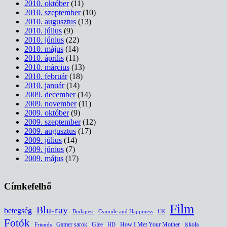
2010. október
(11)
2010. szeptember
(10)
2010. augusztus
(13)
2010. július
(9)
2010. június
(22)
2010. május
(14)
2010. április
(11)
2010. március
(13)
2010. február
(18)
2010. január
(14)
2009. december
(14)
2009. november
(11)
2009. október
(9)
2009. szeptember
(12)
2009. augusztus
(17)
2009. július
(14)
2009. június
(7)
2009. május
(17)
Címkefelhő
Film
Blu-ray
betegség
ER
Budapest
Cyanide and Happiness
Fotók
Glee
How I Met Your Mother
iskola
Gamer sarok
HD
Friends