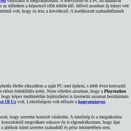
red
változatot is megvásároltam. A televízióm és a PC-m halálával
az időmben a képernyő előtt töltött idő. Idővel azonban új irányt vett
értelmű volt, hogy ez lesz a következő. A korlátozott szabadidőmnek
betűs életbe elkezdtem a saját PC-met építeni, s több éven keresztül
m elérni érdeklődés terén. Nem véletlen azonban, hogy a
Playstation
, hogy képes multimédiás lejátszóként is üzemelni azonnal beruháztam
st Of Us
volt. Lehetőségem volt először a
hagyományos
zott, hogy szeretne konzolt vásárolni. A minőség és a megalkotása
n a konzoloktól megváltam sokszor én is elgondolkoztam, hogy újat
a játékok iránti szeretet szabadidő és pénz tekintetében sem.