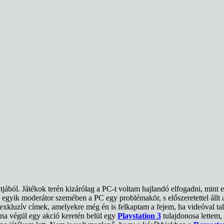
ból. Játékok terén kizárólag a PC-t voltam hajlandó elfogadni, mint e
egyik moderátor szemében a PC egy problémakör, s előszeretettel állt a
 exkluzív címek, amelyekre még én is felkaptam a fejem, ha videóval t
na végül egy akció keretén belül egy
Playstation 3
tulajdonosa lettem,