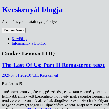
Skip
Kecskenyál blogja
to
content
A virtuális gondolataim gyűjtőhelye
Primary Menu
Kezdőlap
Információk a Blogról
Címke:
Lenovo LOQ
The Last Of Us: Part II Remastered teszt
2026.07.31.
2026.07.31.
Kecskenyál
Platform:
PC
Tinédzserkorom végére eléggé szélsőséges voltam vélemény szempontjá
leginkább annak volt köszönhető, hogy egy játék rajongói fórumán az 
rendszeresen az orrunk alá voltak dörgölve az exkluzív címek. Olyan
nagyobb összeget fogok PC újraépítésre költeni. Majd nem sokkal utá