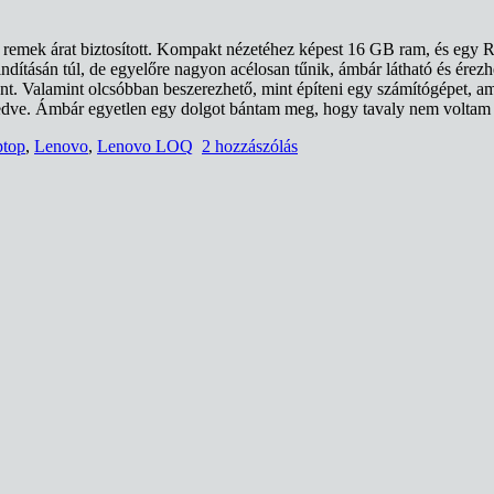
remek árat biztosított. Kompakt nézetéhez képest 16 GB ram, és egy 
dításán túl, de egyelőre nagyon acélosan tűnik, ámbár látható és érez
nt. Valamint olcsóbban beszerezhető, mint építeni egy számítógépet, am
égedve. Ámbár egyetlen egy dolgot bántam meg, hogy tavaly nem voltam
ptop
,
Lenovo
,
Lenovo LOQ
2 hozzászólás