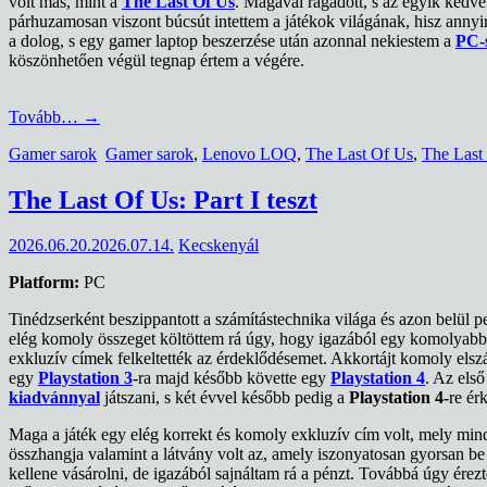
volt más, mint a
The Last Of Us
. Magával ragadott, s az egyik kedv
párhuzamosan viszont búcsút intettem a játékok világának, hisz annyir
a dolog, s egy gamer laptop beszerzése után azonnal nekiestem a
PC-s
köszönhetően végül tegnap értem a végére.
Tovább…
→
Gamer sarok
Gamer sarok
,
Lenovo LOQ
,
The Last Of Us
,
The Last 
The Last Of Us: Part I teszt
2026.06.20.
2026.07.14.
Kecskenyál
Platform:
PC
Tinédzserként beszippantott a számítástechnika világa és azon belül p
elég komoly összeget költöttem rá úgy, hogy igazából egy komolyabb 
exkluzív címek felkeltették az érdeklődésemet. Akkortájt komoly els
egy
Playstation 3
-ra majd később követte egy
Playstation 4
. Az els
kiadvánnyal
játszani, s két évvel később pedig a
Playstation 4-
re ér
Maga a játék egy elég korrekt és komoly exkluzív cím volt, mely mind
összhangja valamint a látvány volt az, amely iszonyatosan gyorsan be 
kellene vásárolni, de igazából sajnáltam rá a pénzt. Továbbá úgy érezt