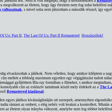
enc játékom lett. Nem is volt meglepő, hogy a későbbiekben a
Remaste
a megváltozott az életem, hogy úgy éreztem nem fog soha beleférni már 
 változatnak
, s mivel soha nem játszottam a második résszel, így egy
Of Us: Part II
,
The Last Of Us: Part II Remastered
Hozzászólok!
edig elvarázsoltak a játékok. Nem véletlen, hogy amikor kiléptem a nagy
cím mellett a többség maximum egyetlen egy végigjátszást tudott nála
zántsággal gyűjtöttem Blu-ray formában a filmeket, s amikor megtudtam
ő komolyabb cím az exkluzív tartalmak közül mely érdekelt az a
The La
kező
Remastered kiadással
.
en egyes játékos kívánságlistáján ott szerepelt, amennyiben elgondolko
tudta rántani az embert, s elég nehéz volt lerakni a kontrollert. Miutá
em az életem olyan irányba változott, amelybe nem fog többet beleférni 