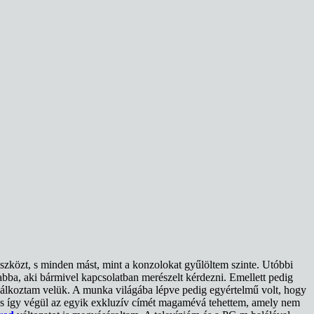
szközt, s minden mást, mint a konzolokat gyűlöltem szinte. Utóbbi
bba, aki bármivel kapcsolatban merészelt kérdezni. Emellett pedig
alálkoztam velük. A munka világába lépve pedig egyértelmű volt, hogy
 s így végül az egyik exkluzív címét magamévá tehettem, amely nem