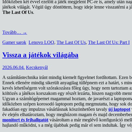
Időközben két évvel ezelőtt a játék megjelent PC-re is, amely után na
játékok világát. Végül úgy döntöttem, hogy ideje lenne visszatérni a 
The Last Of Us
.
Tovább…
→
Gamer sarok
Lenovo LOQ
,
The Last Of Us
,
The Last Of Us: Part I
Vissza a játékok világába
2026.06.04.
Kecskenyál
A számítástechnika iránt mindig kiemelt figyelmet fordítottam. Ezen b
Ennek ellenére mindig sikerült anyagilag túllépnem ezt a határt, s m
kevés lehetőségem volt szórakozásra főleg úgy, hogy nem tartoztam az 
költözés a játékos korszakom egy részét lezárta, hiszen nagyobb menn
Ugyan a számítógépemet magammal hoztam, de javarészt a laptopomat
időközben szépen korosodó laptopom pedig megmutatta, hogy sok dolog 
fakadóan egy impulzus vásárlásnak köszönhetően tavaly
új laptopot
év elején elhatároztam, hogy meghúzom magam és majd decemberbe
monitort és fejhallgatót
vásároltam a már meglévő konfiguráció mellé
hajlandó működni, s a még újabbak pedig már el sem indultak. Így v