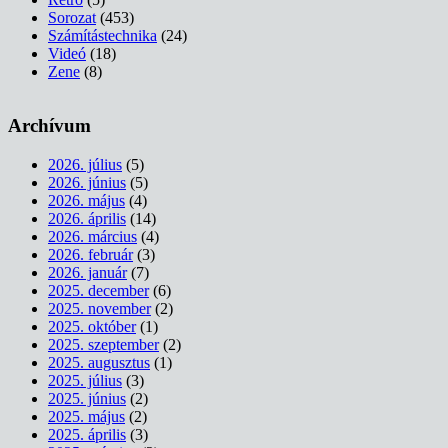
Sorozat
(453)
Számítástechnika
(24)
Videó
(18)
Zene
(8)
Archívum
2026. július
(5)
2026. június
(5)
2026. május
(4)
2026. április
(14)
2026. március
(4)
2026. február
(3)
2026. január
(7)
2025. december
(6)
2025. november
(2)
2025. október
(1)
2025. szeptember
(2)
2025. augusztus
(1)
2025. július
(3)
2025. június
(2)
2025. május
(2)
2025. április
(3)