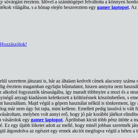
gy sóvárgást éreztem. Idővel a számítógépet felváltotta a könnyen hord
játékok világába, s a hónap elején beszereztem egy
gamer laptopot
. Az
Hozzászólok!
elül szerettem játszani is, bár az általam kedvelt címek alacsony száma 
indig éreztem magamban egyfajta bűntudatot, hiszen annyira nem használt
alkohol fogyasztók társaságába, így maradt többnyire a mozi és a stran
yiségű anyagi kiadásom keletkezett a költözésnek köszönhetően, s emel
 használtam. Majd végül a gépem használat nélkül is tönkrement, így
már nem úgy fut rajta, mint kellene. Emellett pedig lassúvá is vált fü
vásároltam, melyben volt annyi erő, hogy jó pár korábbi játékot elindít
n vásárolok egy
gamer laptopot
. Áprilisban kicsit több pénz ütötte a
. Ez egy újabb löketet adott az mellé, hogy minél jobban szeretnék 
égül átgondolva az egészet egy remek akciót megfogva végül a héten a 