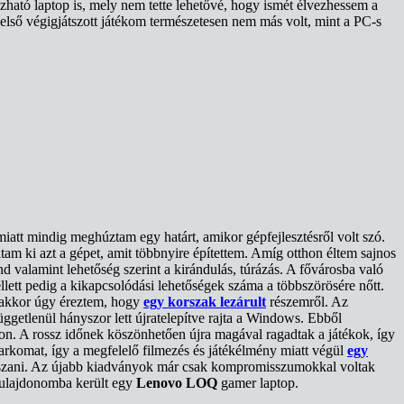
ozható laptop is, mely nem tette lehetővé, hogy ismét élvezhessem a
 első végigjátszott játékom természetesen nem más volt, mint a PC-s
miatt mindig meghúztam egy határt, amikor gépfejlesztésről volt szó.
am ki azt a gépet, amit többnyire építettem. Amíg otthon éltem sajnos
d valamint lehetőség szerint a kirándulás, túrázás. A fővárosba való
lett pedig a kikapcsolódási lehetőségek száma a többszörösére nőtt.
 akkor úgy éreztem, hogy
egy korszak lezárult
részemről. Az
ggetlenül hányszor lett újratelepítve rajta a Windows. Ebből
son. A rossz időnek köszönhetően újra magával ragadtak a játékok, így
 markomat, így a megfelelő filmezés és játékélmény miatt végül
egy
játszani. Az újabb kiadványok már csak kompromisszumokkal voltak
tulajdonomba került egy
Lenovo LOQ
gamer laptop.