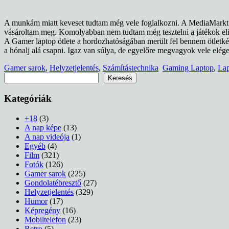
A munkám miatt keveset tudtam még vele foglalkozni. A MediaMarkt 
vásároltam meg. Komolyabban nem tudtam még tesztelni a játékok elin
A Gamer laptop ötlete a hordozhatóságában merült fel bennem ötletké
a hónalj alá csapni. Igaz van súlya, de egyelőre megvagyok vele el
Gamer sarok
,
Helyzetjelentés
,
Számítástechnika
Gaming Laptop
,
La
Keresés
Keresés
Kategóriák
+18
(3)
A nap képe
(13)
A nap videója
(1)
Egyéb
(4)
Film
(321)
Fotók
(126)
Gamer sarok
(225)
Gondolatébresztő
(27)
Helyzetjelentés
(329)
Humor
(17)
Képregény
(16)
Mobiltelefon
(23)
Retro
(5)