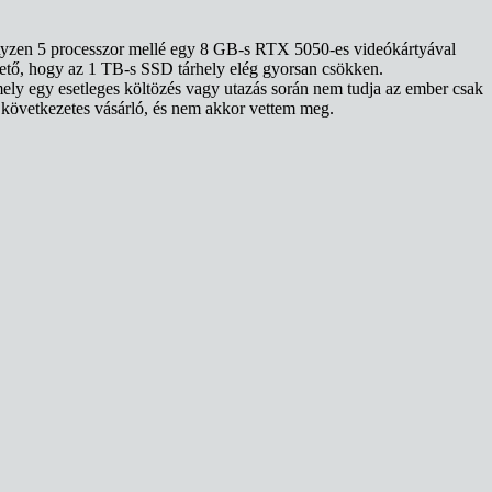
Ryzen 5 processzor mellé egy 8 GB-s RTX 5050-es videókártyával
hető, hogy az 1 TB-s SSD tárhely elég gyorsan csökken.
ely egy esetleges költözés vagy utazás során nem tudja az ember csak
 következetes vásárló, és nem akkor vettem meg.