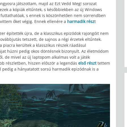
ngyosra játszottam, majd az Ezt Vedd Meg! sorozat
ezek a kópiák eltűntek, s későbbiekben az új Windows
 futtathatóak, s ennek is köszönhetően nem sorrendben
vittem őket végig. Ennek ellenére a
harmadik rész
t
er építették újra, de a klasszikus epizódok rajongóit nem
vábbjutás tetszett, de sajnos a régi érzetek eltűntek.
a piacra kerültek a klasszikus részek ráadásul
 újat húzni pedig okos döntésnek bizonyult. Az életmódom
ől, de mivel az új laptopom alkalmas volt a játék
öbb részletben, hiszen először a legendás
első részt
tettem
l pedig a hányatatott sorsú harmadik epizódnak is a