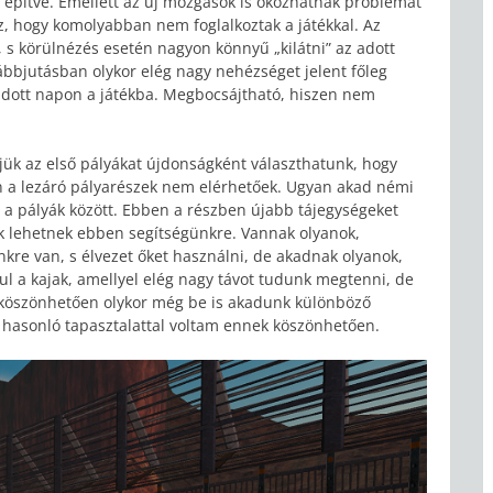
tt építve. Emellett az új mozgások is okozhatnak problémát
z, hogy komolyabban nem foglalkoztak a játékkal. Az
s körülnézés esetén nagyon könnyű „kilátni” az adott
ábbjutásban olykor elég nagy nehézséget jelent főleg
 adott napon a játékba. Megbocsájtható, hiszen nem
jük az első pályákat újdonságként választhatunk, hogy
n a lezáró pályarészek nem elérhetőek. Ugyan akad némi
l a pályák között. Ebben a részben újabb tájegységeket
k lehetnek ebben segítségünkre. Vannak olyanok,
nkre van, s élvezet őket használni, de akadnak olyanok,
ul a kajak, amellyel elég nagy távot tudunk megtenni, de
 köszönhetően olykor még be is akadunk különböző
 hasonló tapasztalattal voltam ennek köszönhetően.