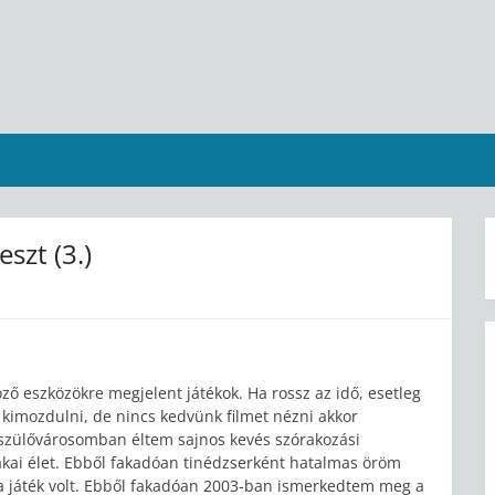
szt (3.)
ző eszközökre megjelent játékok. Ha rossz az idő, esetleg
imozdulni, de nincs kedvünk filmet nézni akkor
a szülővárosomban éltem sajnos kevés szórakozási
akai élet. Ebből fakadóan tinédzserként hatalmas öröm
a a játék volt. Ebből fakadóan 2003-ban ismerkedtem meg a