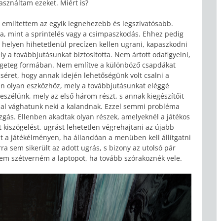
sználtam ezeket. Miért is?
említettem az egyik legnehezebb és legszívatósabb.
a, mint a sprintelés vagy a csimpaszkodás. Ehhez pedig
 helyen hihetetlenül precízen kellen ugrani, kapaszkodni
ly a továbbjutásunkat biztosította. Nem ártott odafigyelni,
engeteg formában. Nem említve a különböző csapdákat
éret, hogy annak idején lehetőségünk volt csalni a
en olyan eszközhöz, mely a továbbjutásunkat eléggé
zélünk, mely az első három részt, s annak kiegészítőit
ással vághatunk neki a kalandnak. Ezzel semmi probléma
zgás. Ellenben akadtak olyan részek, amelyeknél a játékos
tt kiszögelést, ugrást lehetetlen végrehajtani az újabb
hat a játékélményen, ha állandóan a menüben kell állítgatni
a sem sikerült az adott ugrás, s bizony az utolsó pár
tem szétverném a laptopot, ha tovább szórakoznék vele.