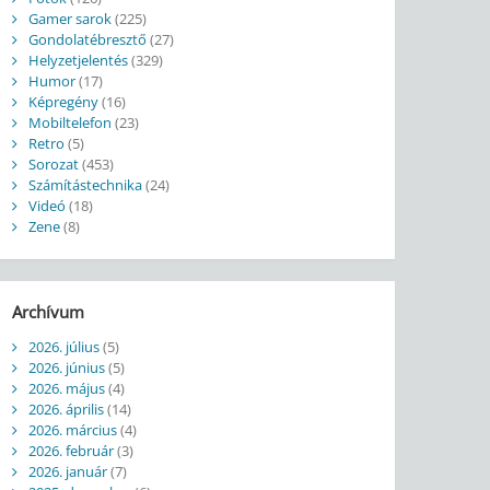
Gamer sarok
(225)
Gondolatébresztő
(27)
Helyzetjelentés
(329)
Humor
(17)
Képregény
(16)
Mobiltelefon
(23)
Retro
(5)
Sorozat
(453)
Számítástechnika
(24)
Videó
(18)
Zene
(8)
Archívum
2026. július
(5)
2026. június
(5)
2026. május
(4)
2026. április
(14)
2026. március
(4)
2026. február
(3)
2026. január
(7)