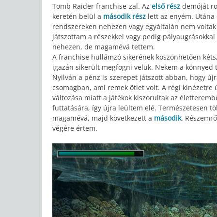
Tomb Raider franchise-zal. Az
első rész
demóját ro
keretén belül a
második rész
lett az enyém. Utána 
rendszereken nehezen vagy egyáltalán nem voltak
játszottam a részekkel vagy pedig pályaugrásokkal 
nehezen, de magamévá tettem.
A franchise hullámzó sikerének köszönhetően kétsz
igazán sikerült megfogni velük. Nekem a könnyed to
Nyilván a pénz is szerepet játszott abban, hogy újr
csomagban, ami remek ötlet volt. A régi kinézetre
változása miatt a játékok kiszorultak az életteremb
futtatására, így újra leültem elé. Természetesen t
magamévá, majd következett a
második
. Részemrő
végére értem.