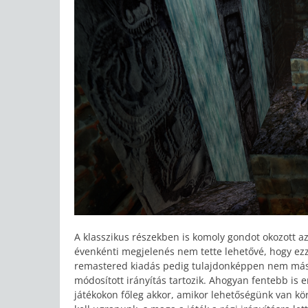
A klasszikus részekben is komoly gondot okozott a
évenkénti megjelenés nem tette lehetővé, hogy ezz
remastered kiadás pedig tulajdonképpen nem más, m
módosított irányítás tartozik. Ahogyan fentebb is 
játékokon főleg akkor, amikor lehetőségünk van kö