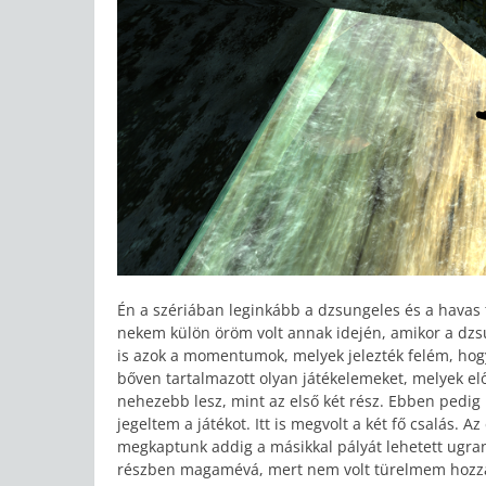
Én a szériában leginkább a dzsungeles és a havas
nekem külön öröm volt annak idején, amikor a dz
is azok a momentumok, melyek jelezték felém, hog
bőven tartalmazott olyan játékelemeket, melyek elő
nehezebb lesz, mint az első két rész. Ebben pedig 
jegeltem a játékot. Itt is megvolt a két fő csalás.
megkaptunk addig a másikkal pályát lehetett ugra
részben magamévá, mert nem volt türelmem hozzá