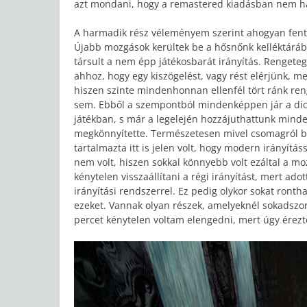
azt mondani, hogy a remastered kiadásban nem ha
A harmadik rész véleményem szerint ahogyan fent 
Újabb mozgások kerültek be a hősnőnk kelléktáráb
társult a nem épp játékosbarát irányítás. Rengeteg
ahhoz, hogy egy kiszögelést, vagy rést elérjünk, me
hiszen szinte mindenhonnan ellenfél tört ránk r
sem. Ebből a szempontból mindenképpen jár a dics
játékban, s már a legelején hozzájuthattunk mind
megkönnyítette. Természetesen mivel csomagról bes
tartalmazta itt is jelen volt, hogy modern irányít
nem volt, hiszen sokkal könnyebb volt ezáltal a mo
kénytelen visszaállítani a régi irányítást, mert ado
irányítási rendszerrel. Ez pedig olykor sokat ront
ezeket. Vannak olyan részek, amelyeknél sokadszorr
percet kénytelen voltam elengedni, mert úgy érez