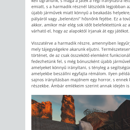
kell ugranunk, s maga a játék a régi irányításra le
emiatt, s a harmadik résznél látszódik legjobban a
újabb járművek miatt könnyű a beakadás helyekre, 
pályáról vagy „belenézni” hősnőnk fejébe. Ez a tov
akkor, amikor már elég sok időt belefektettünk az
várható el, hogy az alapoktól írjanak át egy játékot.
Visszatérve a harmadik részre, amennyiben legyűr
mely tájegységekre akarunk eljutni. Természetese
történet, de az csak összekötő elemként funkcioná
fedezhetünk fel, s még bónuszként újabb járműve
amelyeket könnyű irányítani, s tényleg a segítségü
amelyekbe beszállni egyfajta rémálom. Ilyen példá
sajnos irányításban majdnem egy horror, s ennek
részekbe. Ámbár emlékeim szerint annak idején is