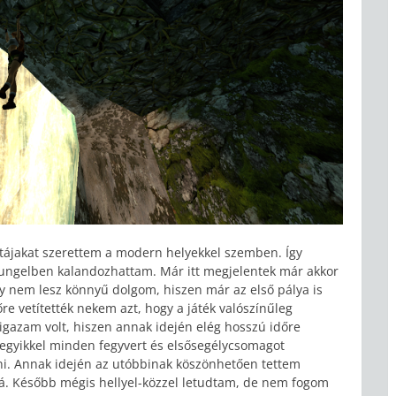
 tájakat szerettem a modern helyekkel szemben. Így
sungelben kalandozhattam. Már itt megjelentek már akkor
y nem lesz könnyű dolgom, hiszen már az első pálya is
re vetítették nekem azt, hogy a játék valószínűleg
igazam volt, hiszen annak idején elég hosszú időre
 Az egyikkel minden fegyvert és elsősegélycsomagot
ni. Annak idején az utóbbinak köszönhetően tettem
. Később mégis hellyel-közzel letudtam, de nem fogom