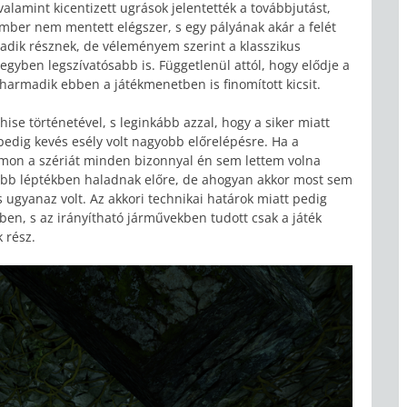
valamint kicentizett ugrások jelentették a továbbjutást,
 ember nem mentett elégszer, s egy pályának akár a felét
madik résznek, de véleményem szerint a klasszikus
egyben legszívatósabb is. Függetlenül attól, hogy elődje a
harmadik ebben a játékmenetben is finomított kicsit.
hise történetével, s leginkább azzal, hogy a siker miatt
pedig kevés esély volt nagyobb előrelépésre. Ha a
mon a szériát minden bizonnyal én sem lettem volna
isebb léptékben haladnak előre, de ahogyan akkor most sem
s ugyanaz volt. Az akkori technikai határok miatt pedig
ben, s az irányítható járművekben tudott csak a játék
 rész.