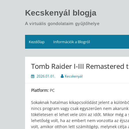
Skip
to
Kecskenyál blogja
content
A virtuális gondolataim gyűjtőhelye
Kezdőlap
Információk a Blogról
Tomb Raider I-III Remastered te
2026.01.01.
Kecskenyál
Platform:
PC
Sokaknak hatalmas kikapcsolódást jelent a különbö
nincs program vagy csak egyszerűen nem akarunk k
tökéletesen el lehet vele ütni az időt. Mikor még 
lehetőség volt, ha az embert nem vonzotta az éjsz
volt, amikor otthon lett számítógép, melynek célj