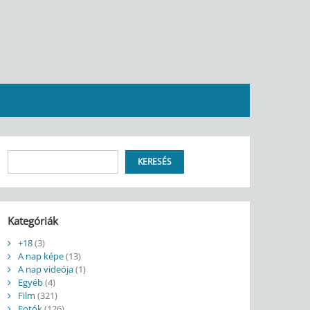
Keresés
KERESÉS
Kategóriák
+18
(3)
A nap képe
(13)
A nap videója
(1)
Egyéb
(4)
Film
(321)
Fotók
(126)