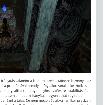
z irányítás valamint a kamerakezelés. Minden bizonnyal az
el a problémával komolyan foglalkozzanak a készítők. A
int grafikai tunning, melyhez szoftveres stabilitás, és
említettem a modern irányítás nagyon sokat segített a
rbenézni a tájat. De nem megoldás akkor, amikor precízen