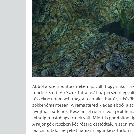
Abból a szempontból nekem jó volt, hogy mikor me
rendelkezett. A részek futtatásához persze megvo
részeknek nem volt meg a technikai háttér, s kés
zökkenőmentesen. A remastered kiadás ebből a szem
nyújthat bárkinek. Részemről nem is volt problém
mindig mostohagyermek volt. Miért is gondoltam í
A rajongók részben két részre osztódtak, hiszen 
biztosítottak, melyeket hamar magunkévá tudunk te