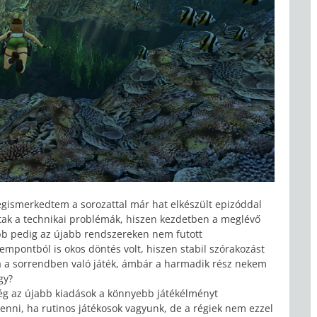
gismerkedtem a sorozattal már hat elkészült epizóddal
ltak a technikai problémák, hiszen kezdetben a meglévő
őbb pedig az újabb rendszereken nem futott
pontból is okos döntés volt, hiszen stabil szórakozást
a a sorrendben való játék, ámbár a harmadik rész nekem
gy?
még az újabb kiadások a könnyebb játékélményt
nni, ha rutinos játékosok vagyunk, de a régiek nem ezzel