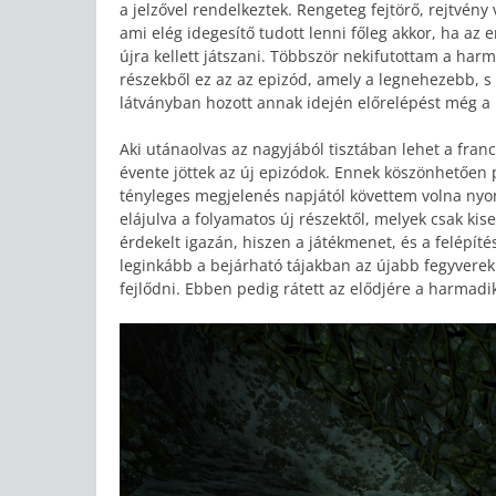
a jelzővel rendelkeztek. Rengeteg fejtörő, rejtvény 
ami elég idegesítő tudott lenni főleg akkor, ha az
újra kellett játszani. Többször nekifutottam a har
részekből ez az az epizód, amely a legnehezebb, s 
látványban hozott annak idején előrelépést még a 
Aki utánaolvas az nagyjából tisztában lehet a franc
évente jöttek az új epizódok. Ennek köszönhetően 
tényleges megjelenés napjától követtem volna nyo
elájulva a folyamatos új részektől, melyek csak k
érdekelt igazán, hiszen a játékmenet, és a felépíté
leginkább a bejárható tájakban az újabb fegyverek
fejlődni. Ebben pedig rátett az elődjére a harmadik