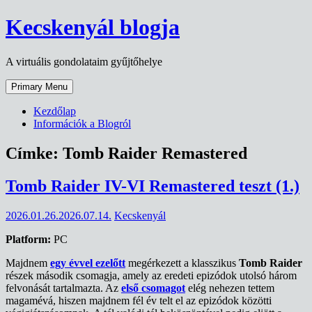
Skip
Kecskenyál blogja
to
content
A virtuális gondolataim gyűjtőhelye
Primary Menu
Kezdőlap
Információk a Blogról
Címke:
Tomb Raider Remastered
Tomb Raider IV-VI Remastered teszt (1.)
2026.01.26.
2026.07.14.
Kecskenyál
Platform:
PC
Majdnem
egy évvel ezelőtt
megérkezett a klasszikus
Tomb Raider
részek második csomagja, amely az eredeti epizódok utolsó három
felvonását tartalmazta. Az
első csomagot
elég nehezen tettem
magamévá, hiszen majdnem fél év telt el az epizódok közötti