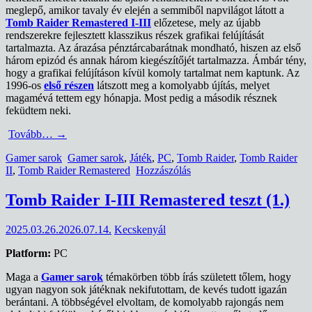
meglepő, amikor tavaly év elején a semmiből napvilágot látott a
Tomb Raider Remastered I-III
előzetese, mely az újabb
rendszerekre fejlesztett klasszikus részek grafikai felújítását
tartalmazta. Az árazása pénztárcabarátnak mondható, hiszen az első
három epizód és annak három kiegészítőjét tartalmazza. Ámbár tény,
hogy a grafikai felújításon kívül komoly tartalmat nem kaptunk. Az
1996-os
első részen
látszott meg a komolyabb újítás, melyet
magamévá tettem egy hónapja. Most pedig a második résznek
feküdtem neki.
Tovább…
→
Gamer sarok
Gamer sarok
,
Játék
,
PC
,
Tomb Raider
,
Tomb Raider
II
,
Tomb Raider Remastered
Hozzászólás
Tomb Raider I-III Remastered teszt (1.)
2025.03.26.
2026.07.14.
Kecskenyál
Platform:
PC
Maga a
Gamer sarok
témakörben több írás született tőlem, hogy
ugyan nagyon sok játéknak nekifutottam, de kevés tudott igazán
berántani. A többségével elvoltam, de komolyabb rajongás nem