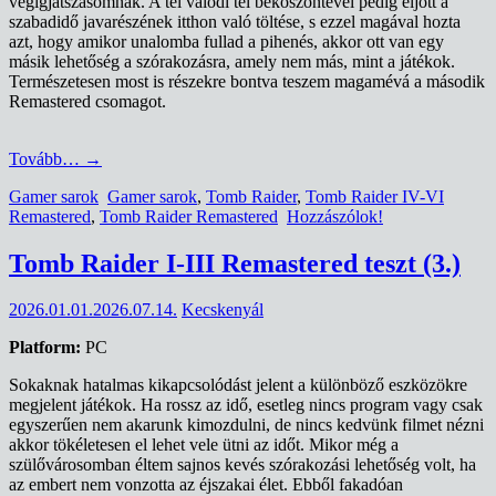
végigjátszásomnak. A tél valódi tél beköszöntével pedig eljött a
szabadidő javarészének itthon való töltése, s ezzel magával hozta
azt, hogy amikor unalomba fullad a pihenés, akkor ott van egy
másik lehetőség a szórakozásra, amely nem más, mint a játékok.
Természetesen most is részekre bontva teszem magamévá a második
Remastered csomagot.
Tovább…
→
Gamer sarok
Gamer sarok
,
Tomb Raider
,
Tomb Raider IV-VI
Remastered
,
Tomb Raider Remastered
Hozzászólok!
Tomb Raider I-III Remastered teszt (3.)
2026.01.01.
2026.07.14.
Kecskenyál
Platform:
PC
Sokaknak hatalmas kikapcsolódást jelent a különböző eszközökre
megjelent játékok. Ha rossz az idő, esetleg nincs program vagy csak
egyszerűen nem akarunk kimozdulni, de nincs kedvünk filmet nézni
akkor tökéletesen el lehet vele ütni az időt. Mikor még a
szülővárosomban éltem sajnos kevés szórakozási lehetőség volt, ha
az embert nem vonzotta az éjszakai élet. Ebből fakadóan