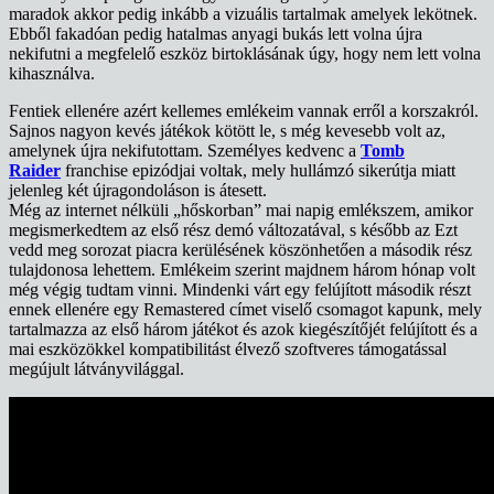
maradok akkor pedig inkább a vizuális tartalmak amelyek lekötnek.
Ebből fakadóan pedig hatalmas anyagi bukás lett volna újra
nekifutni a megfelelő eszköz birtoklásának úgy, hogy nem lett volna
kihasználva.
Fentiek ellenére azért kellemes emlékeim vannak erről a korszakról.
Sajnos nagyon kevés játékok kötött le, s még kevesebb volt az,
amelynek újra nekifutottam. Személyes kedvenc a
Tomb
Raider
franchise epizódjai voltak, mely hullámzó sikerútja miatt
jelenleg két újragondoláson is átesett.
Még az internet nélküli „hőskorban” mai napig emlékszem, amikor
megismerkedtem az első rész demó változatával, s később az Ezt
vedd meg sorozat piacra kerülésének köszönhetően a második rész
tulajdonosa lehettem. Emlékeim szerint majdnem három hónap volt
még végig tudtam vinni. Mindenki várt egy felújított második részt
ennek ellenére egy Remastered címet viselő csomagot kapunk, mely
tartalmazza az első három játékot és azok kiegészítőjét felújított és a
mai eszközökkel kompatibilitást élvező szoftveres támogatással
megújult látványvilággal.