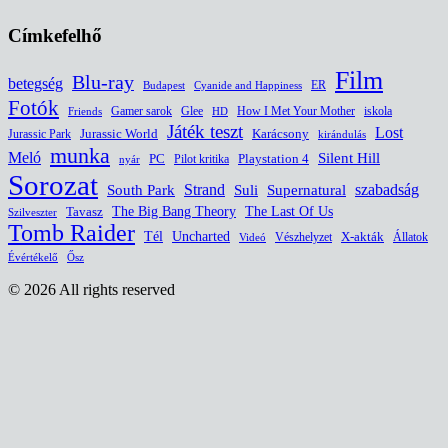
Címkefelhő
Film
Blu-ray
betegség
ER
Budapest
Cyanide and Happiness
Fotók
Glee
How I Met Your Mother
iskola
Gamer sarok
HD
Friends
Játék teszt
Lost
Jurassic World
Jurassic Park
Karácsony
kirándulás
munka
Meló
Silent Hill
PC
Pilot kritika
Playstation 4
nyár
Sorozat
South Park
Strand
Suli
szabadság
Supernatural
The Last Of Us
Tavasz
The Big Bang Theory
Szilveszter
Tomb Raider
Uncharted
Tél
Vészhelyzet
X-akták
Állatok
Videó
Évértékelő
Ősz
© 2026 All rights reserved