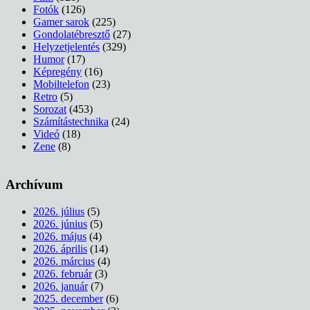
Fotók
(126)
Gamer sarok
(225)
Gondolatébresztő
(27)
Helyzetjelentés
(329)
Humor
(17)
Képregény
(16)
Mobiltelefon
(23)
Retro
(5)
Sorozat
(453)
Számítástechnika
(24)
Videó
(18)
Zene
(8)
Archívum
2026. július
(5)
2026. június
(5)
2026. május
(4)
2026. április
(14)
2026. március
(4)
2026. február
(3)
2026. január
(7)
2025. december
(6)