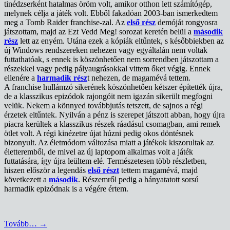
tinédzserként hatalmas öröm volt, amikor otthon lett számítógép,
melynek célja a játék volt. Ebből fakadóan 2003-ban ismerkedtem
meg a Tomb Raider franchise-zal. Az
első rész
demóját rongyosra
játszottam, majd az Ezt Vedd Meg! sorozat keretén belül a
második
rész
lett az enyém. Utána ezek a kópiák eltűntek, s későbbiekben az
új Windows rendszereken nehezen vagy egyáltalán nem voltak
futtathatóak, s ennek is köszönhetően nem sorrendben játszottam a
részekkel vagy pedig pályaugrásokkal vittem őket végig. Ennek
ellenére a
harmadik rész
t nehezen, de magamévá tettem.
A franchise hullámzó sikerének köszönhetően kétszer építették újra,
de a klasszikus epizódok rajongóit nem igazán sikerült megfogni
velük. Nekem a könnyed továbbjutás tetszett, de sajnos a régi
érzetek eltűntek. Nyilván a pénz is szerepet játszott abban, hogy újra
piacra kerültek a klasszikus részek ráadásul csomagban, ami remek
ötlet volt. A régi kinézetre újat húzni pedig okos döntésnek
bizonyult. Az életmódom változása miatt a játékok kiszorultak az
életteremből, de mivel az új laptopom alkalmas volt a játék
futtatására, így újra leültem elé. Természetesen több részletben,
hiszen először a legendás
első részt
tettem magamévá, majd
következett a
második
. Részemről pedig a hányatatott sorsú
harmadik epizódnak is a végére értem.
Tovább…
→