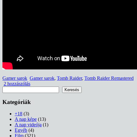
Gamer sarok
Gamer sarok
,
Tomb Raider
,
Tomb Raider Remastered
2 hozzászólás
Keresés
Keresés
Kategóriák
+18
(3)
A nap képe
(13)
A nap videója
(1)
Egyéb
(4)
Film
(321)