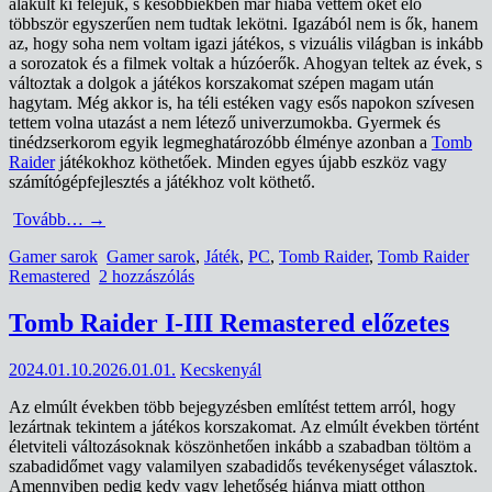
alakult ki feléjük, s későbbiekben már hiába vettem őket elő
többször egyszerűen nem tudtak lekötni. Igazából nem is ők, hanem
az, hogy soha nem voltam igazi játékos, s vizuális világban is inkább
a sorozatok és a filmek voltak a húzóerők. Ahogyan teltek az évek, s
változtak a dolgok a játékos korszakomat szépen magam után
hagytam. Még akkor is, ha téli estéken vagy esős napokon szívesen
tettem volna utazást a nem létező univerzumokba. Gyermek és
tinédzserkorom egyik legmeghatározóbb élménye azonban a
Tomb
Raider
játékokhoz köthetőek. Minden egyes újabb eszköz vagy
számítógépfejlesztés a játékhoz volt köthető.
Tovább…
→
Gamer sarok
Gamer sarok
,
Játék
,
PC
,
Tomb Raider
,
Tomb Raider
Remastered
2 hozzászólás
Tomb Raider I-III Remastered előzetes
2024.01.10.
2026.01.01.
Kecskenyál
Az elmúlt években több bejegyzésben említést tettem arról, hogy
lezártnak tekintem a játékos korszakomat. Az elmúlt években történt
életviteli változásoknak köszönhetően inkább a szabadban töltöm a
szabadidőmet vagy valamilyen szabadidős tevékenységet választok.
Amennyiben pedig kedv vagy lehetőség hiánya miatt otthon