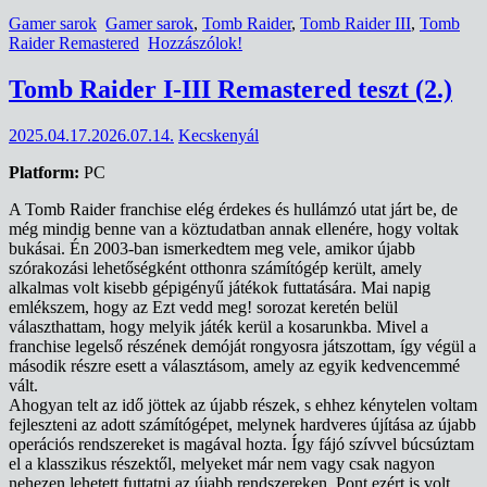
Gamer sarok
Gamer sarok
,
Tomb Raider
,
Tomb Raider III
,
Tomb
Raider Remastered
Hozzászólok!
Tomb Raider I-III Remastered teszt (2.)
2025.04.17.
2026.07.14.
Kecskenyál
Platform:
PC
A Tomb Raider franchise elég érdekes és hullámzó utat járt be, de
még mindig benne van a köztudatban annak ellenére, hogy voltak
bukásai. Én 2003-ban ismerkedtem meg vele, amikor újabb
szórakozási lehetőségként otthonra számítógép került, amely
alkalmas volt kisebb gépigényű játékok futtatására. Mai napig
emlékszem, hogy az Ezt vedd meg! sorozat keretén belül
választhattam, hogy melyik játék kerül a kosarunkba. Mivel a
franchise legelső részének demóját rongyosra játszottam, így végül a
második részre esett a választásom, amely az egyik kedvencemmé
vált.
Ahogyan telt az idő jöttek az újabb részek, s ehhez kénytelen voltam
fejleszteni az adott számítógépet, melynek hardveres újítása az újabb
operációs rendszereket is magával hozta. Így fájó szívvel búcsúztam
el a klasszikus részektől, melyeket már nem vagy csak nagyon
nehezen lehetett futtatni az újabb rendszereken. Pont ezért is volt